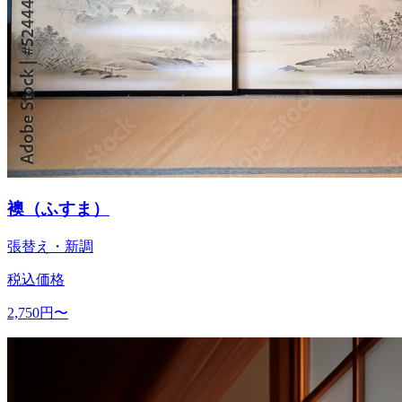
襖（ふすま）
張替え・新調
税込価格
2,750
円〜