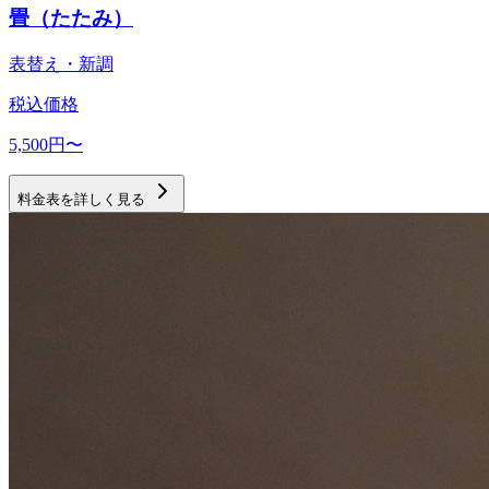
畳（たたみ）
表替え・新調
税込価格
5,500
円〜
料金表を詳しく見る