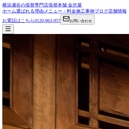
横浜瀬谷の張替専門店
張替本舗 金沢屋
ホーム
選ばれる理由
メニュー・料金
施工事例
ブログ
店舗情報
お電話はこちら
0120-963-957
お問い合わせ